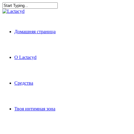
Skip
to
Close
main
Search
content
Menu
Домашняя страница
O Lactacyd
Средства
Твоя интимная зона
Menu