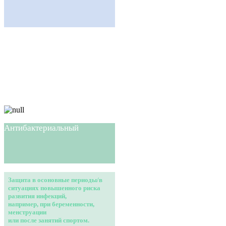
Антибактериальный
Защита в осоновные периоды/в
ситуациях повышенного риска
развития инфекций,
например, при беременности,
менструации
или после занятий спортом.