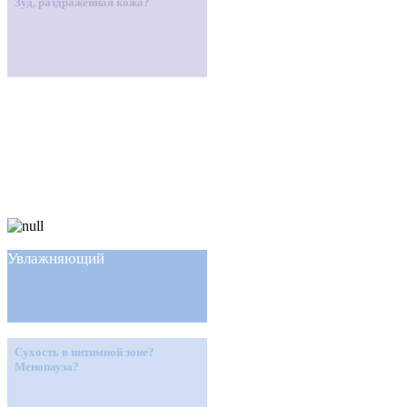
Зуд, раздраженная кожа?
Увлажняющий
Сухость в интимной зоне?
Менопауза?